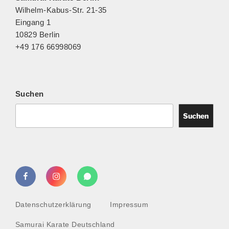
a
Wilhelm-Kabus-Str. 21-35
l
Eingang 1
t
10829 Berlin
u
+49 176 66998069
n
g
-
N
Suchen
a
v
Suchen
i
g
a
t
Facebook
Instagram
WhatsApp
i
o
n
Datenschutzerklärung
Impressum
Samurai Karate Deutschland