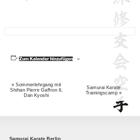
Zum Kalender hinzufügen
«
Sommerlehrgang mit
V
Samurai Karate
Shihan Pierre Gaffron 6.
Trainingscamp
»
e
Dan Kyoshi
r
a
n
s
t
Samurai Karate Berlin