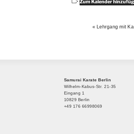
Zum Kalender hinzufü
«
Lehrgang mit Ka
V
e
r
a
n
s
Samurai Karate Berlin
t
Wilhelm-Kabus-Str. 21-35
a
Eingang 1
l
10829 Berlin
+49 176 66998069
t
u
n