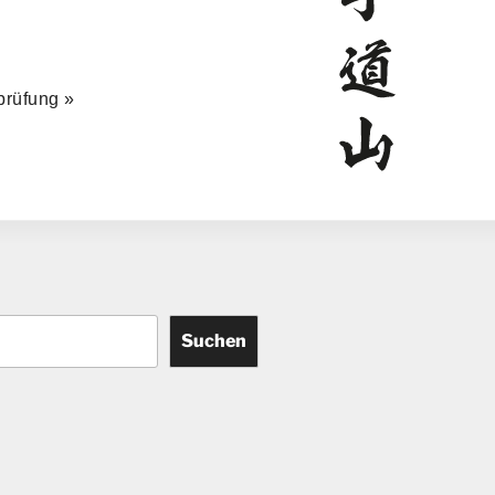
prüfung
»
Suchen