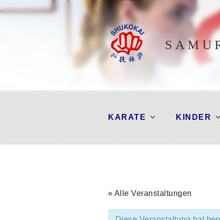
Zum
Inhalt
springen
SAMUR
KARATE
KINDER
« Alle Veranstaltungen
Diese Veranstaltung hat bere