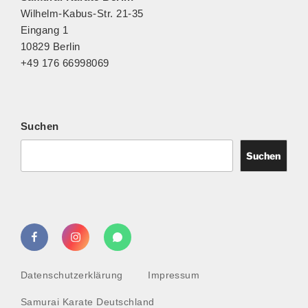
a
Wilhelm-Kabus-Str. 21-35
l
Eingang 1
t
10829 Berlin
u
+49 176 66998069
n
g
-
N
Suchen
a
v
Suchen
i
g
a
t
Facebook
Instagram
WhatsApp
i
o
n
Datenschutzerklärung
Impressum
Samurai Karate Deutschland