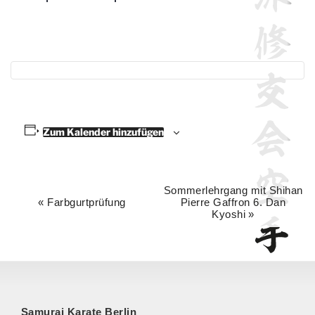
Zum Kalender hinzufügen
Sommerlehrgang mit Shihan
V
«
Farbgurtprüfung
Pierre Gaffron 6. Dan
e
Kyoshi
»
r
a
n
s
t
Samurai Karate Berlin