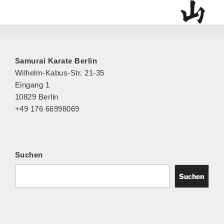
r
a
n
s
t
Samurai Karate Berlin
a
Wilhelm-Kabus-Str. 21-35
l
Eingang 1
t
10829 Berlin
u
+49 176 66998069
n
g
-
N
Suchen
a
v
Suchen
i
g
a