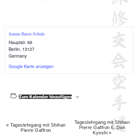
Jeanne-Barez-Schule
Hauptstr. 66
Berlin
,
13127
Germany
Google Karte anzeigen
Zum Kalender hinzufügen
Tageslehrgang mit Shihan
V
«
Tageslehrgang mit Shihan
Pierre Gaffron 6. Dan
Pierre Gaffron
e
Kyoshi
»