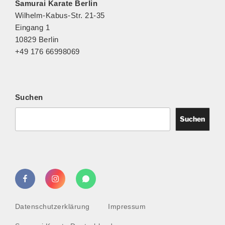
Samurai Karate Berlin
a
Wilhelm-Kabus-Str. 21-35
v
Eingang 1
i
10829 Berlin
g
+49 176 66998069
a
t
i
o
Suchen
n
Suchen
Facebook
Instagram
WhatsApp
Datenschutzerklärung
Impressum